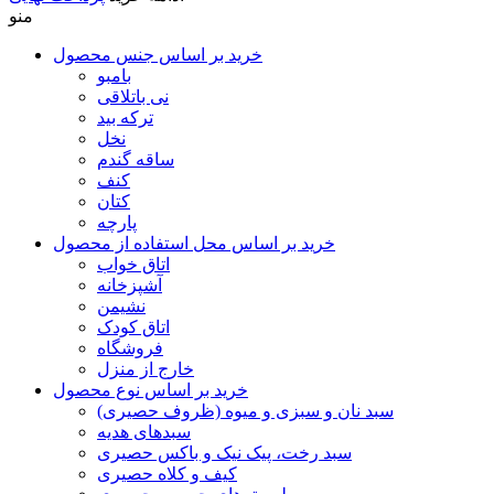
منو
خرید بر اساس جنس محصول
بامبو
نی باتلاقی
ترکه بید
نخل
ساقه گندم
کنف
کتان
پارچه
خرید بر اساس محل استفاده از محصول
اتاق خواب
آشپزخانه
نشیمن
اتاق کودک
فروشگاه
خارج از منزل
خرید بر اساس نوع محصول
سبد نان و سبزی و میوه (ظروف حصیری)
سبدهای هدیه
سبد رخت، پیک نیک و باکس حصیری
کیف و کلاه حصیری