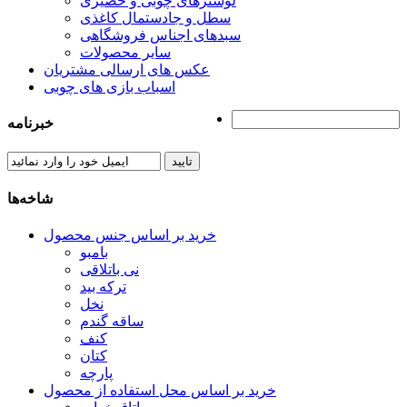
لوسترهای چوبی و حصیری
سطل و جادستمال کاغذی
سبدهای اجناس فروشگاهی
سایر محصولات
عکس های ارسالی مشتریان
اسباب بازی های چوبی
خبرنامه
تایید
شاخه‌ها
خرید بر اساس جنس محصول
بامبو
نی باتلاقی
ترکه بید
نخل
ساقه گندم
کنف
کتان
پارچه
خرید بر اساس محل استفاده از محصول