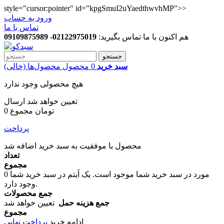
style="cursor:pointer" id="kpgSmuI2uYaedthwvhMP">>
ورود به حساب
تماس با ما
هم اکنون با ما تماس بگیرید:
02122975019- 09109875989
جستجو
سبد خرید
0
محصول
محصول‌ها
(خالی)
هیچ محصولی وجود ندارد
تعیین خواهد شد
ارسال
0 تومان
مجموع
پرداخت
محصول با موفقیت به سبد خرید اضافه شد
تعداد
مجموع
مورد در سبد خرید شما موجود است.
یک آیتم در سبد خرید شما
0
وجود دارد.
جمع محصولات
جمع هزینه حمل
تعیین خواهد شد
مجموع
ادامه خرید
پرداخت نهایی