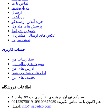
تماس با ما
درباره‌ی ما
ارسال
پرداخت
خرید آنلاین از سبدکو
پرسش های متداول
حقوق و شرایط
عکس های ارسالی مشتریان
نقشه سایت
حساب کاربری
سفارشات من
صورت های مالی من
آدرس های من
اطلاعات شخصی شما
تخفیف های من
اطلاعات فروشگاه
سبدکو, تهران. م هروی. خ آزادی. پ ۵۷. واحد ۸
هم اکنون با ما تماس بگیرید:
09109875989- 02122975019
info@sabadco.com
ایمیل: