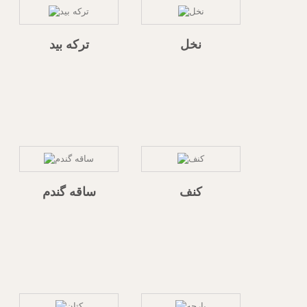
نخل
ترکه بید
کنف
ساقه گندم