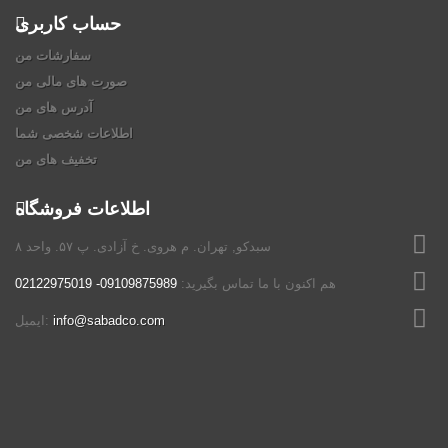
حساب کاربری
سفارشات من
صورت های مالی من
آدرس های من
اطلاعات شخصی شما
تخفیف های من
اطلاعات فروشگاه
سبدکو, تهران. م هروی. خ آزادی. پ ۵۷. واحد ۸
هم اکنون با ما تماس بگیرید:
09109875989- 02122975019
info@sabadco.com
ایمیل: