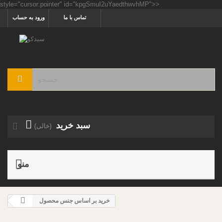
style="cursor:pointer" id="kpgSmuI2uYaedthwvhMP">>
تماس با ما
ورود به حساب
سبد خرید
(خالی)
منو
خرید بر اساس جنس محصول