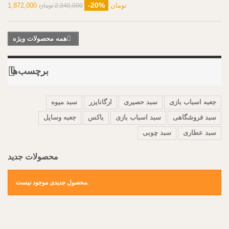
-20%
1,872,000 تومان
2,340,000 تومان
محصولات جدید
همه محصولات ویژه
برچسب‌ها
جعبه اسباب بازی
سبد حصیری
ارگانایزر
سبد میوه
سبد فروشگاهی
سبد اسباب بازی
باکس
جعبه وسایل
زیرانداز پیک نیک تاشو- ضدآب
سبد عطاری
سبد چوبی
محصول جدیدی موجود نیست.