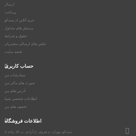
شاخه‌ها
ارسال
پرداخت
خرید آنلاین از سبدکو
پرسش های متداول
حقوق و شرایط
عکس های ارسالی مشتریان
نقشه سایت
سفارشات من
اطلاعات
صورت های مالی من
آدرس های من
اطلاعات شخصی شما
تخفیف های من
سبدکو, تهران. م هروی. خ آزادی. پ ۵۷. واحد ۸