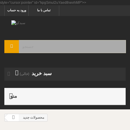
style="cursor:pointer" id="kpgSmuI2uYaedthwvhMP">>
تماس با ما
ورود به حساب
سبد خرید
(خالی)
منو
محصولات جدید