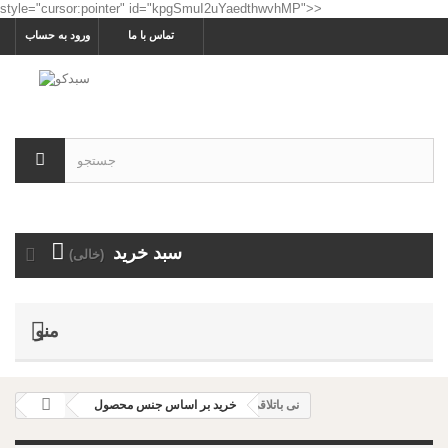
style="cursor:pointer" id="kpgSmuI2uYaedthwvhMP">>
تماس با ما
ورود به حساب
سبد خرید
(خالی)
منو
نی باتلاقی
خرید بر اساس جنس محصول