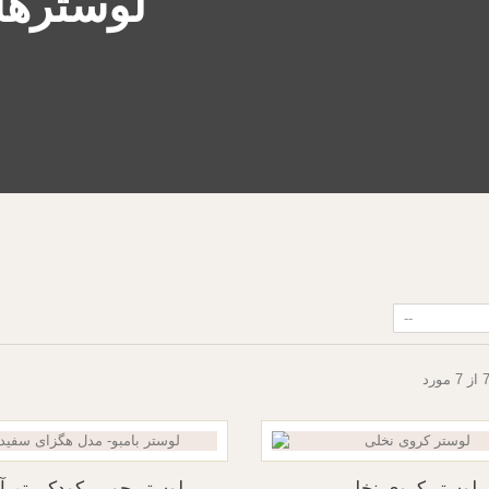
لوسترها
لوستر کروی نخلی
لوستر چوبی کودک- تم آ