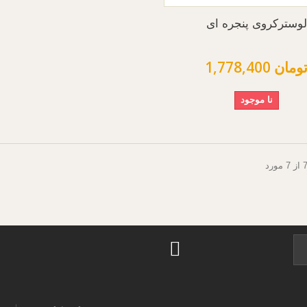
لوسترکروی پنجره ای
1,778,40 تومان
نا موجود