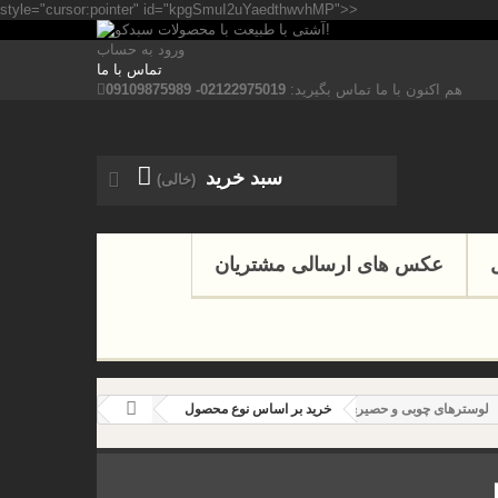
style="cursor:pointer" id="kpgSmuI2uYaedthwvhMP">>
ورود به حساب
تماس با ما
هم اکنون با ما تماس بگیرید:
02122975019- 09109875989
سبد خرید
(خالی)
عکس های ارسالی مشتریان
لوسترهای چوبی و حصیری
خرید بر اساس نوع محصول