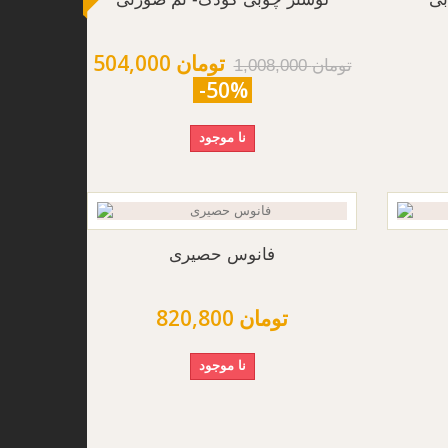
504,000 تومان
1,008,000 تومان
-50%
نا موجود
فانوس حصیری
820,800 تومان
نا موجود