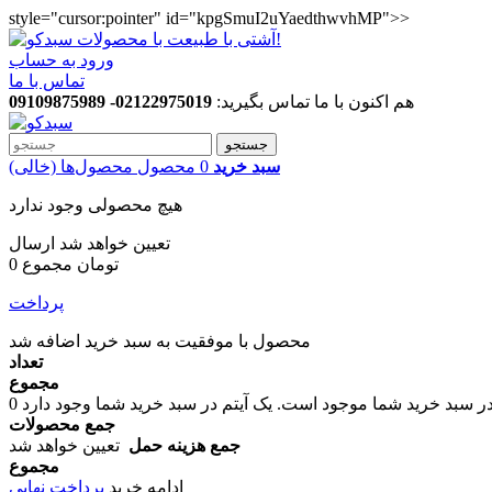
style="cursor:pointer" id="kpgSmuI2uYaedthwvhMP">>
ورود به حساب
تماس با ما
هم اکنون با ما تماس بگیرید:
02122975019- 09109875989
جستجو
سبد خرید
0
محصول
محصول‌ها
(خالی)
هیچ محصولی وجود ندارد
تعیین خواهد شد
ارسال
0 تومان
مجموع
پرداخت
محصول با موفقیت به سبد خرید اضافه شد
تعداد
مجموع
در سبد خرید شما موجود است.
0
جمع محصولات
جمع هزینه حمل
تعیین خواهد شد
مجموع
ادامه خرید
پرداخت نهایی