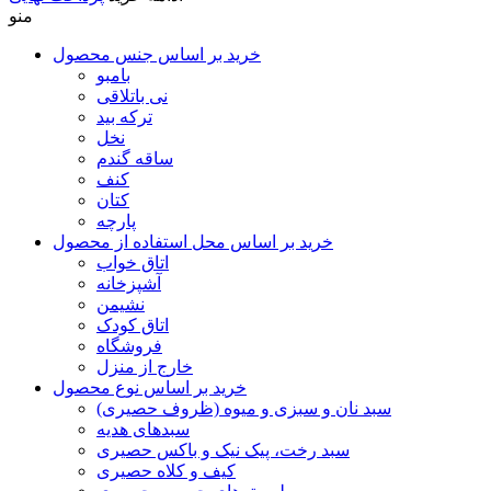
منو
خرید بر اساس جنس محصول
بامبو
نی باتلاقی
ترکه بید
نخل
ساقه گندم
کنف
کتان
پارچه
خرید بر اساس محل استفاده از محصول
اتاق خواب
آشپزخانه
نشیمن
اتاق کودک
فروشگاه
خارج از منزل
خرید بر اساس نوع محصول
سبد نان و سبزی و میوه (ظروف حصیری)
سبدهای هدیه
سبد رخت، پیک نیک و باکس حصیری
کیف و کلاه حصیری