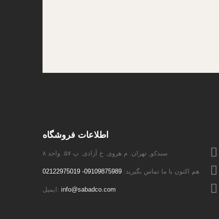
اطلاعات فروشگاه
سبدکو, تهران. م هروی. خ آزادی. پ ۵۷. واحد ۸
هم اکنون با ما تماس بگیرید:
09109875989- 02122975019
info@sabadco.com
ایمیل: