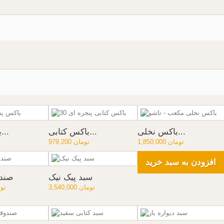
باکس نخلی...
باکس کتابی...
باکس پنجره...
1,850,000 تومان
979,200 تومان
0
افزودن به سبد خرید
سبد پیک نیک
صند
3,540,000 تومان
00,000