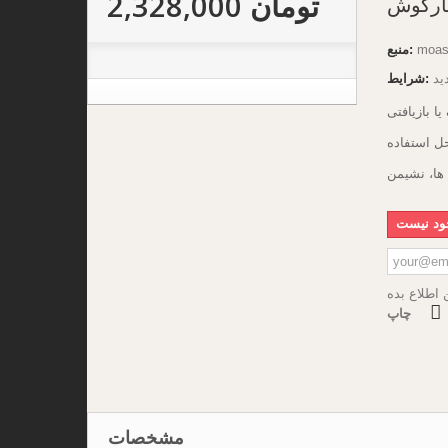
2,328,000 تومان
ارگوش
moa
منبع:
ید
شرایط:
 بازیافتی
 ها، نشیمن
جود نیست
اطلاع بده
چاپ
مشخصات