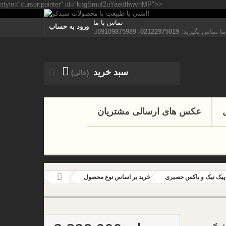
style="cursor:pointer" id="kpgSmuI2uYaedthwvhMP">>
تماس با ما
ورود به حساب
ما تماس بگیرید:
02122975019- 09109875989
سبد خرید
(خالی)
عکس های ارسالی مشتریان
پیک نیک و باکس حصیری
خرید بر اساس نوع محصول