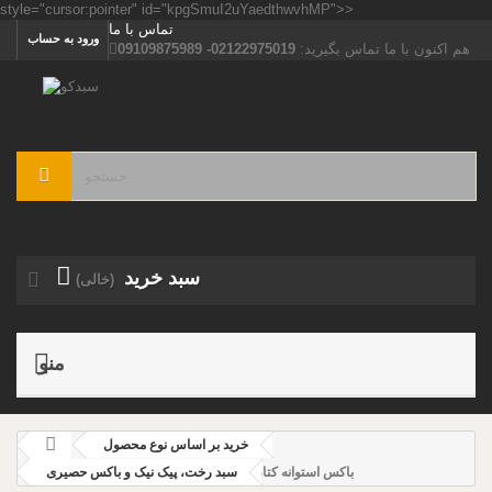
style="cursor:pointer" id="kpgSmuI2uYaedthwvhMP">>
تماس با ما
ورود به حساب
هم اکنون با ما تماس بگیرید:
02122975019- 09109875989
سبد خرید
(خالی)
منو
خرید بر اساس نوع محصول
باکس استوانه کتان
سبد رخت، پیک نیک و باکس حصیری