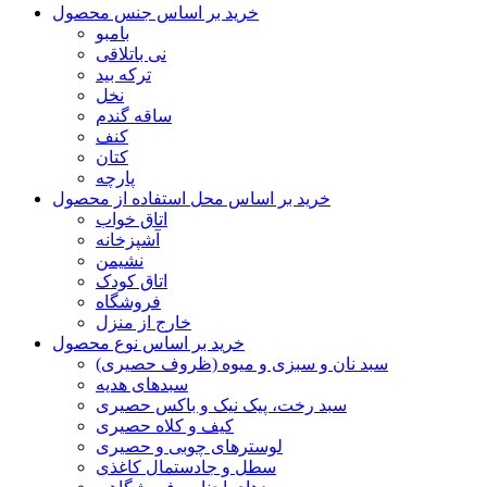
خرید بر اساس جنس محصول
بامبو
نی باتلاقی
ترکه بید
نخل
ساقه گندم
کنف
کتان
پارچه
خرید بر اساس محل استفاده از محصول
اتاق خواب
آشپزخانه
نشیمن
اتاق کودک
فروشگاه
خارج از منزل
خرید بر اساس نوع محصول
سبد نان و سبزی و میوه (ظروف حصیری)
سبدهای هدیه
سبد رخت، پیک نیک و باکس حصیری
کیف و کلاه حصیری
لوسترهای چوبی و حصیری
سطل و جادستمال کاغذی