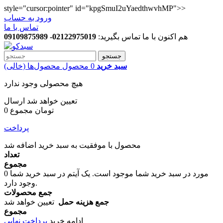
style="cursor:pointer" id="kpgSmuI2uYaedthwvhMP">>
ورود به حساب
تماس با ما
هم اکنون با ما تماس بگیرید:
02122975019- 09109875989
جستجو
سبد خرید
0
محصول
محصول‌ها
(خالی)
هیچ محصولی وجود ندارد
تعیین خواهد شد
ارسال
0 تومان
مجموع
پرداخت
محصول با موفقیت به سبد خرید اضافه شد
تعداد
مجموع
مورد در سبد خرید شما موجود است.
یک آیتم در سبد خرید شما
0
وجود دارد.
جمع محصولات
جمع هزینه حمل
تعیین خواهد شد
مجموع
ادامه خرید
پرداخت نهایی