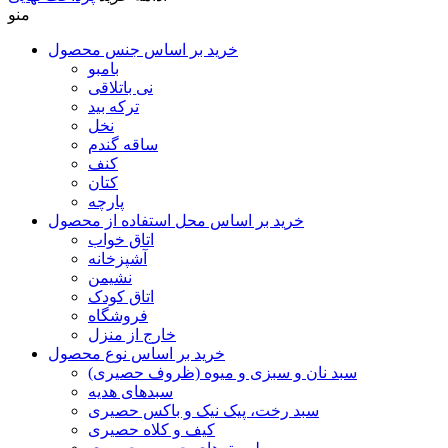
منو
خرید بر اساس جنس محصول
بامبو
نی باتلاقی
ترکه بید
نخل
ساقه گندم
کنف
کتان
پارچه
خرید بر اساس محل استفاده از محصول
اتاق خواب
آشپزخانه
نشیمن
اتاق کودک
فروشگاه
خارج از منزل
خرید بر اساس نوع محصول
سبد نان و سبزی و میوه (ظروف حصیری)
سبدهای هدیه
سبد رخت، پیک نیک و باکس حصیری
کیف و کلاه حصیری