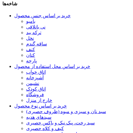
شاخه‌ها
خرید بر اساس جنس محصول
بامبو
نی باتلاقی
ترکه بید
نخل
ساقه گندم
کنف
کتان
پارچه
خرید بر اساس محل استفاده از محصول
اتاق خواب
آشپزخانه
نشیمن
اتاق کودک
فروشگاه
خارج از منزل
خرید بر اساس نوع محصول
سبد نان و سبزی و میوه (ظروف حصیری)
سبدهای هدیه
سبد رخت، پیک نیک و باکس حصیری
کیف و کلاه حصیری