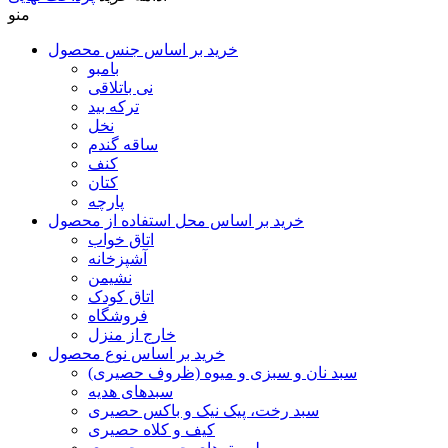
منو
خرید بر اساس جنس محصول
بامبو
نی باتلاقی
ترکه بید
نخل
ساقه گندم
کنف
کتان
پارچه
خرید بر اساس محل استفاده از محصول
اتاق خواب
آشپزخانه
نشیمن
اتاق کودک
فروشگاه
خارج از منزل
خرید بر اساس نوع محصول
سبد نان و سبزی و میوه (ظروف حصیری)
سبدهای هدیه
سبد رخت، پیک نیک و باکس حصیری
کیف و کلاه حصیری