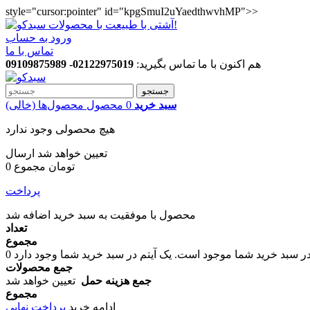
style="cursor:pointer" id="kpgSmuI2uYaedthwvhMP">>
ورود به حساب
تماس با ما
هم اکنون با ما تماس بگیرید:
02122975019- 09109875989
جستجو
سبد خرید
0
محصول
محصول‌ها
(خالی)
هیچ محصولی وجود ندارد
تعیین خواهد شد
ارسال
0 تومان
مجموع
پرداخت
محصول با موفقیت به سبد خرید اضافه شد
تعداد
مجموع
در سبد خرید شما موجود است.
0
جمع محصولات
جمع هزینه حمل
تعیین خواهد شد
مجموع
ادامه خرید
پرداخت نهایی