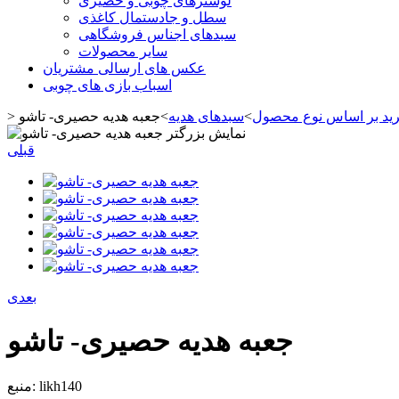
لوسترهای چوبی و حصیری
سطل و جادستمال کاغذی
سبدهای اجناس فروشگاهی
سایر محصولات
عکس های ارسالی مشتریان
اسباب بازی های چوبی
ید بر اساس نوع محصول
>
سبدهای هدیه
>
جعبه هدیه حصیری- تاشو
>
نمایش بزرگتر
قبلی
بعدی
جعبه هدیه حصیری- تاشو
likh140
منبع: