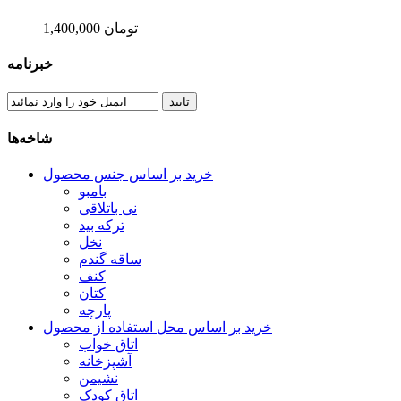
1,400,000 تومان
خبرنامه
تایید
شاخه‌ها
خرید بر اساس جنس محصول
بامبو
نی باتلاقی
ترکه بید
نخل
ساقه گندم
کنف
کتان
پارچه
خرید بر اساس محل استفاده از محصول
اتاق خواب
آشپزخانه
نشیمن
اتاق کودک