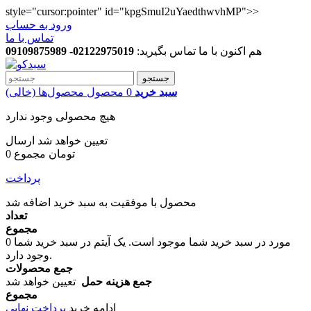
style="cursor:pointer" id="kpgSmuI2uYaedthwvhMP">>
ورود به حساب
تماس با ما
هم اکنون با ما تماس بگیرید:
02122975019- 09109875989
جستجو
سبد خرید
0
محصول
محصول‌ها
(خالی)
هیچ محصولی وجود ندارد
تعیین خواهد شد
ارسال
0 تومان
مجموع
پرداخت
محصول با موفقیت به سبد خرید اضافه شد
تعداد
مجموع
مورد در سبد خرید شما موجود است.
یک آیتم در سبد خرید شما
0
وجود دارد.
جمع محصولات
جمع هزینه حمل
تعیین خواهد شد
مجموع
ادامه خرید
پرداخت نهایی