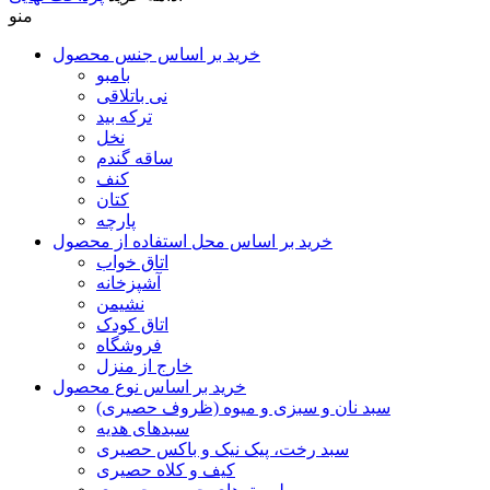
منو
خرید بر اساس جنس محصول
بامبو
نی باتلاقی
ترکه بید
نخل
ساقه گندم
کنف
کتان
پارچه
خرید بر اساس محل استفاده از محصول
اتاق خواب
آشپزخانه
نشیمن
اتاق کودک
فروشگاه
خارج از منزل
خرید بر اساس نوع محصول
سبد نان و سبزی و میوه (ظروف حصیری)
سبدهای هدیه
سبد رخت، پیک نیک و باکس حصیری
کیف و کلاه حصیری