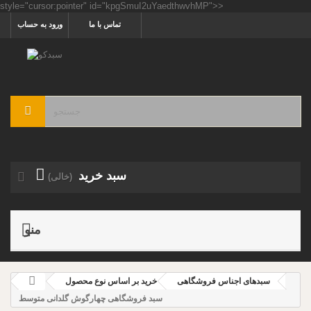
style="cursor:pointer" id="kpgSmuI2uYaedthwvhMP">>
تماس با ما
ورود به حساب
سبد خرید
(خالی)
منو
سبدهای اجناس فروشگاهی
خرید بر اساس نوع محصول
سبد فروشگاهی چهارگوش گلدانی متوسط