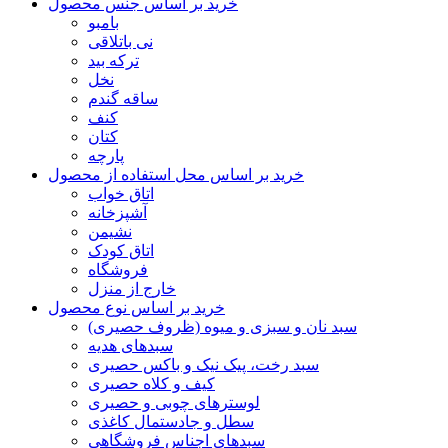
خرید بر اساس جنس محصول
بامبو
نی باتلاقی
ترکه بید
نخل
ساقه گندم
کنف
کتان
پارچه
خرید بر اساس محل استفاده از محصول
اتاق خواب
آشپزخانه
نشیمن
اتاق کودک
فروشگاه
خارج از منزل
خرید بر اساس نوع محصول
سبد نان و سبزی و میوه (ظروف حصیری)
سبدهای هدیه
سبد رخت، پیک نیک و باکس حصیری
کیف و کلاه حصیری
لوسترهای چوبی و حصیری
سطل و جادستمال کاغذی
سبدهای اجناس فروشگاهی