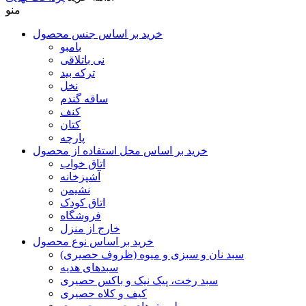
منو
خرید بر اساس جنس محصول
بامبو
نی باتلاقی
ترکه بید
نخل
ساقه گندم
کنف
کتان
پارچه
خرید بر اساس محل استفاده از محصول
اتاق خواب
آشپزخانه
نشیمن
اتاق کودک
فروشگاه
خارج از منزل
خرید بر اساس نوع محصول
سبد نان و سبزی و میوه (ظروف حصیری)
سبدهای هدیه
سبد رخت، پیک نیک و باکس حصیری
کیف و کلاه حصیری