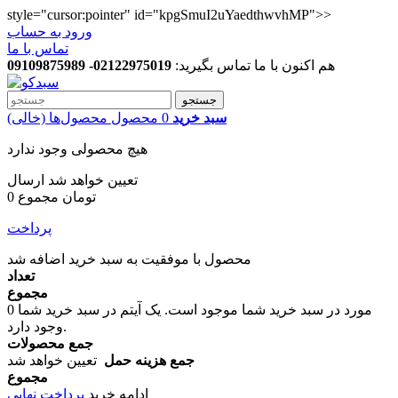
style="cursor:pointer" id="kpgSmuI2uYaedthwvhMP">>
ورود به حساب
تماس با ما
هم اکنون با ما تماس بگیرید:
02122975019- 09109875989
جستجو
سبد خرید
0
محصول
محصول‌ها
(خالی)
هیچ محصولی وجود ندارد
تعیین خواهد شد
ارسال
0 تومان
مجموع
پرداخت
محصول با موفقیت به سبد خرید اضافه شد
تعداد
مجموع
مورد در سبد خرید شما موجود است.
یک آیتم در سبد خرید شما
0
وجود دارد.
جمع محصولات
جمع هزینه حمل
تعیین خواهد شد
مجموع
ادامه خرید
پرداخت نهایی