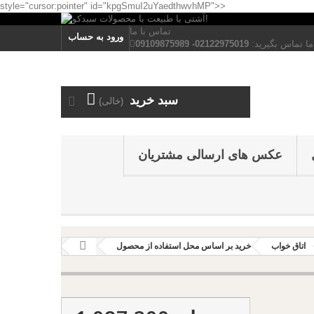
style="cursor:pointer" id="kpgSmuI2uYaedthwvhMP">>
تماس با ما
ورود به حساب
ما تماس بگیرید:
02122975019- 09109875989
سبد خرید
(خالی)
عکس های ارسالی مشتریان
اتاق خواب
خرید بر اساس محل استفاده از محصول