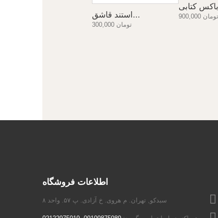
استند قاشق...
900,00 تومان
300,000 تومان
اطلاعات فروشگاه
سبدکو, تهران. م هروی. خ آزادی. پ ۵۷. واحد ۸