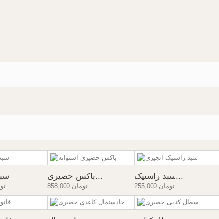
سبد راستیک...
باکس حصیری...
سبد
255,000 تومان
858,000 تومان
80,000