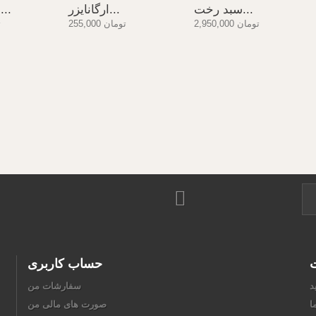
سبد رخت...
ارگانایزر...
باکس کتابی...
2,950,000 تومان
255,000 تومان
0
ت
حساب کاربری
د
سفارشات من
ا
صورت های مالی من