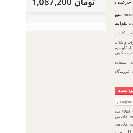
1,087,200 تومان
 عرضی
moas
منبع:
ید
شرایط:
اب و شال،
ر کابینتی،
 فروشگاهی
ه، فروشگاه
جود نیست
اطلاع بده
دی های من
دی های من
چاپ