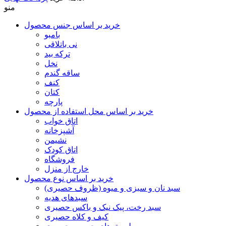
منو
خرید بر اساس جنس محصول
بامبو
نی باتلاقی
ترکه بید
نخل
ساقه گندم
کنف
کتان
پارچه
خرید بر اساس محل استفاده از محصول
اتاق خواب
آشپزخانه
نشیمن
اتاق کودک
فروشگاه
خارج از منزل
خرید بر اساس نوع محصول
سبد نان و سبزی و میوه (ظروف حصیری)
سبدهای هدیه
سبد رخت، پیک نیک و باکس حصیری
کیف و کلاه حصیری