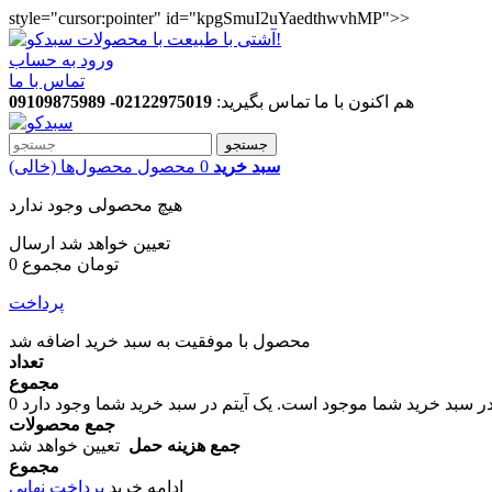
style="cursor:pointer" id="kpgSmuI2uYaedthwvhMP">>
ورود به حساب
تماس با ما
هم اکنون با ما تماس بگیرید:
02122975019- 09109875989
جستجو
سبد خرید
0
محصول
محصول‌ها
(خالی)
هیچ محصولی وجود ندارد
تعیین خواهد شد
ارسال
0 تومان
مجموع
پرداخت
محصول با موفقیت به سبد خرید اضافه شد
تعداد
مجموع
در سبد خرید شما موجود است.
0
جمع محصولات
جمع هزینه حمل
تعیین خواهد شد
مجموع
ادامه خرید
پرداخت نهایی