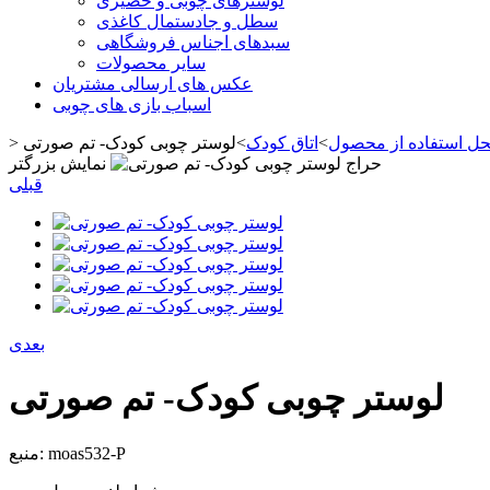
لوسترهای چوبی و حصیری
سطل و جادستمال کاغذی
سبدهای اجناس فروشگاهی
سایر محصولات
عکس های ارسالی مشتریان
اسباب بازی های چوبی
حل استفاده از محصول
>
اتاق کودک
>
لوستر چوبی کودک- تم صورتی
>
حراج
نمایش بزرگتر
قبلی
بعدی
لوستر چوبی کودک- تم صورتی
moas532-P
منبع: