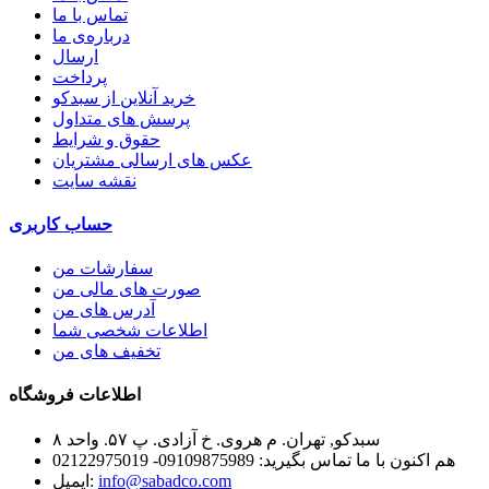
تماس با ما
درباره‌ی ما
ارسال
پرداخت
خرید آنلاین از سبدکو
پرسش های متداول
حقوق و شرایط
عکس های ارسالی مشتریان
نقشه سایت
حساب کاربری
سفارشات من
صورت های مالی من
آدرس های من
اطلاعات شخصی شما
تخفیف های من
اطلاعات فروشگاه
سبدکو, تهران. م هروی. خ آزادی. پ ۵۷. واحد ۸
هم اکنون با ما تماس بگیرید:
09109875989- 02122975019
info@sabadco.com
ایمیل: