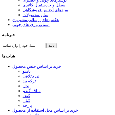
لوسترهای چوبی و حصیری
سطل و جادستمال کاغذی
سبدهای اجناس فروشگاهی
سایر محصولات
عکس های ارسالی مشتریان
اسباب بازی های چوبی
خبرنامه
تایید
شاخه‌ها
خرید بر اساس جنس محصول
بامبو
نی باتلاقی
ترکه بید
نخل
ساقه گندم
کنف
کتان
پارچه
خرید بر اساس محل استفاده از محصول