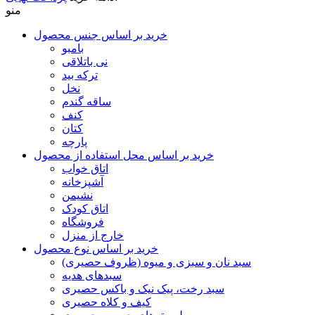
منو
خرید بر اساس جنس محصول
بامبو
نی باتلاقی
ترکه بید
نخل
ساقه گندم
کنف
کتان
پارچه
خرید بر اساس محل استفاده از محصول
اتاق خواب
آشپزخانه
نشیمن
اتاق کودک
فروشگاه
خارج از منزل
خرید بر اساس نوع محصول
سبد نان و سبزی و میوه (ظروف حصیری)
سبدهای هدیه
سبد رخت، پیک نیک و باکس حصیری
کیف و کلاه حصیری