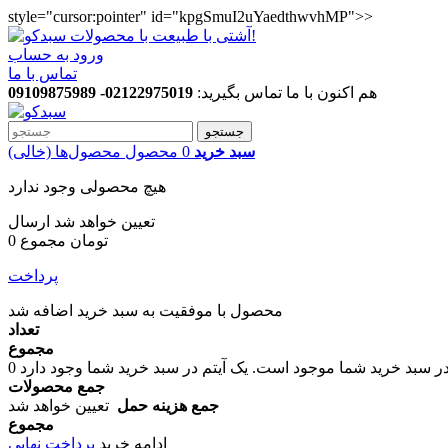
style="cursor:pointer" id="kpgSmuI2uYaedthwvhMP">>
ورود به حساب
تماس با ما
هم اکنون با ما تماس بگیرید:
02122975019- 09109875989
جستجو
سبد خرید
0
محصول
محصول‌ها
(خالی)
هیچ محصولی وجود ندارد
تعیین خواهد شد
ارسال
0 تومان
مجموع
پرداخت
محصول با موفقیت به سبد خرید اضافه شد
تعداد
مجموع
در سبد خرید شما موجود است.
0
جمع محصولات
جمع هزینه حمل
تعیین خواهد شد
مجموع
ادامه خرید
پرداخت نهایی