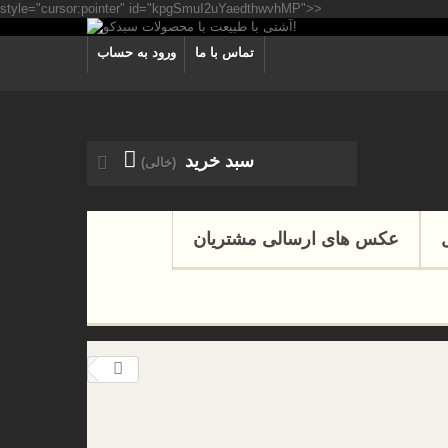
style="cursor:pointer" id="kpgSmuI2uYaedthwvhMP">>
تماس با ما
ورود به حساب
سبد خرید
(خالی)
عکس های ارسالی مشتریان