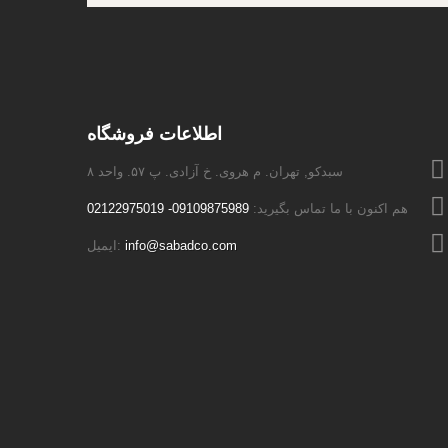
اطلاعات فروشگاه
سبدکو, تهران. م هروی. خ آزادی. پ ۵۷. واحد ۸
هم اکنون با ما تماس بگیرید:
09109875989- 02122975019
info@sabadco.com
ایمیل: