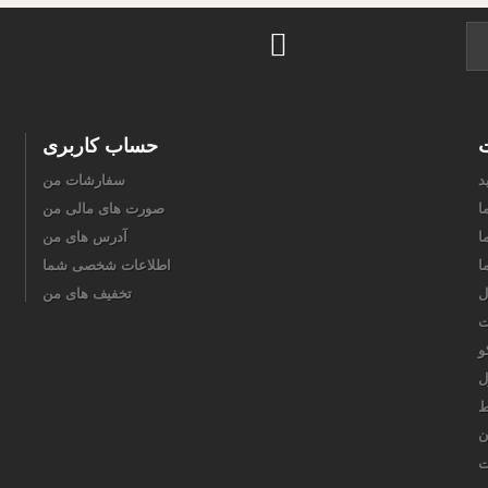
ت
حساب کاربری
د
سفارشات من
ا
صورت های مالی من
ا
آدرس های من
ا
اطلاعات شخصی شما
ل
تخفیف های من
ت
و
ل
ط
ن
ت