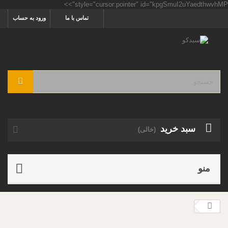
style="cursor:pointer" id="kpgSmuI2uYaedthwvhMP">>
تماس با ما
ورود به حساب
سبد خرید
(خالی)
منو