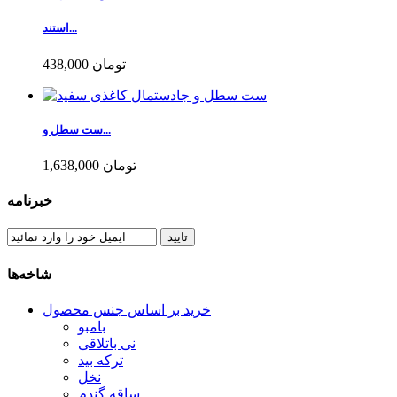
استند...
438,000 تومان
ست سطل و...
1,638,000 تومان
خبرنامه
تایید
شاخه‌ها
خرید بر اساس جنس محصول
بامبو
نی باتلاقی
ترکه بید
نخل
ساقه گندم