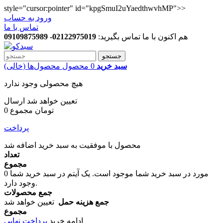
style="cursor:pointer" id="kpgSmuI2uYaedthwvhMP">>
ورود به حساب
تماس با ما
هم اکنون با ما تماس بگیرید:
02122975019- 09109875989
جستجو
سبد خرید
0
محصول
محصول‌ها
(خالی)
هیچ محصولی وجود ندارد
تعیین خواهد شد
ارسال
0 تومان
مجموع
پرداخت
محصول با موفقیت به سبد خرید اضافه شد
تعداد
مجموع
مورد در سبد خرید شما موجود است.
یک آیتم در سبد خرید شما
0
وجود دارد.
جمع محصولات
جمع هزینه حمل
تعیین خواهد شد
مجموع
ادامه خرید
پرداخت نهایی