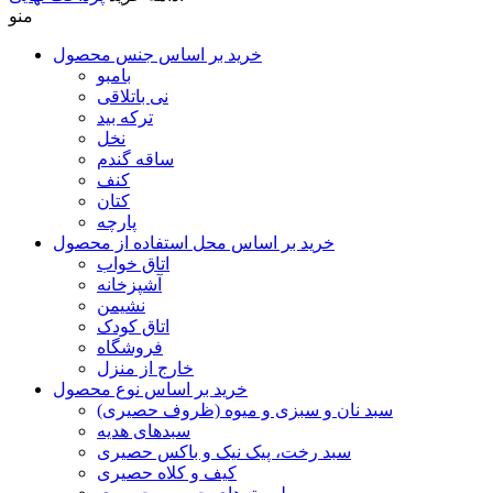
منو
خرید بر اساس جنس محصول
بامبو
نی باتلاقی
ترکه بید
نخل
ساقه گندم
کنف
کتان
پارچه
خرید بر اساس محل استفاده از محصول
اتاق خواب
آشپزخانه
نشیمن
اتاق کودک
فروشگاه
خارج از منزل
خرید بر اساس نوع محصول
سبد نان و سبزی و میوه (ظروف حصیری)
سبدهای هدیه
سبد رخت، پیک نیک و باکس حصیری
کیف و کلاه حصیری